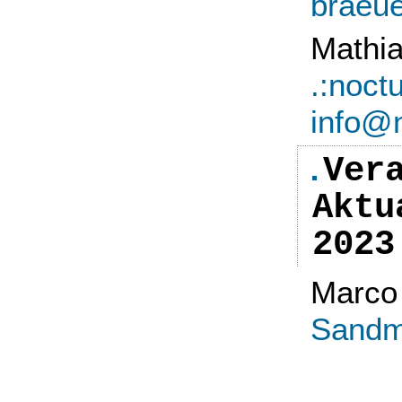
braeue
Mathia
.:noctu
info@n
Ver
Aktu
2023
Marco
Sandm