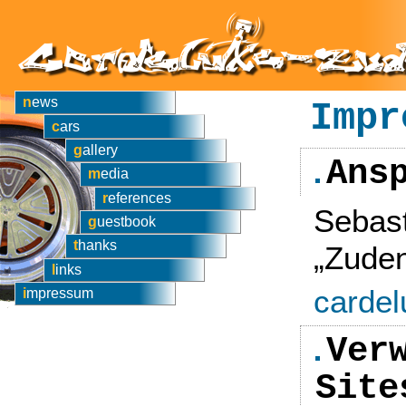
news
Impr
cars
gallery
Ans
media
references
Sebast
guestbook
thanks
„Zude
links
carde
impressum
Ver
Site