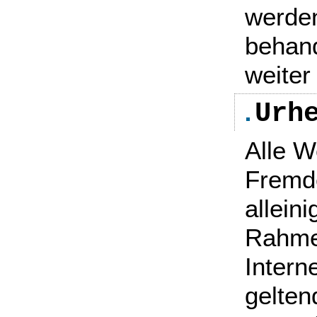
werden
behand
weiter
Urh
Alle 
Fremde
allein
Rahme
Intern
gelten