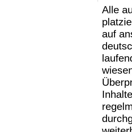
Alle a
platzi
auf an
deutsc
laufen
wiesen
Überpr
Inhalt
regel
durchg
weiter