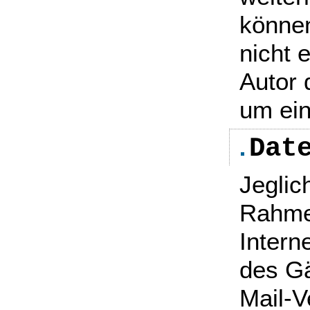
können
nicht e
Autor 
um ein
Dat
Jeglic
Rahme
Inter
des G
Mail-V