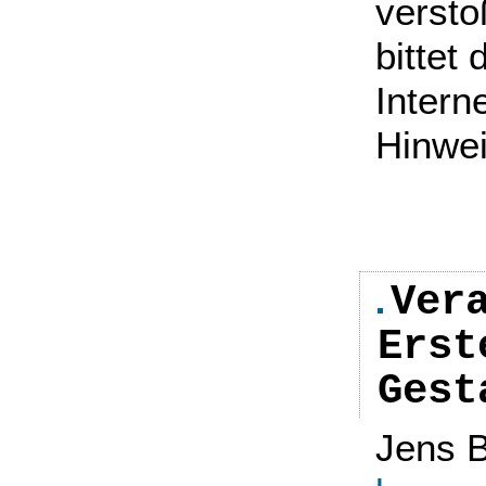
versto
bittet 
Intern
Hinwei
Ver
Erst
Gest
Jens B