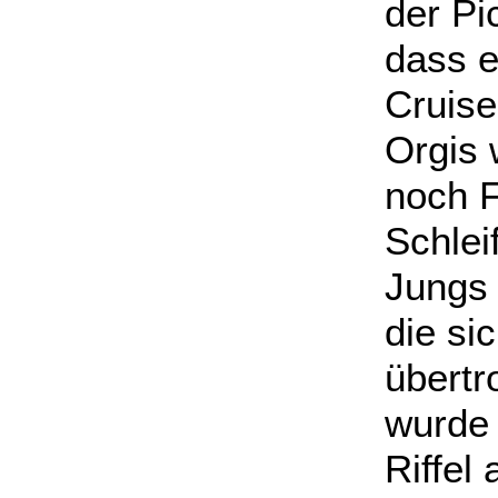
der Pi
dass e
Cruise
Orgis 
noch F
Schlei
Jungs 
die si
übertr
wurde 
Riffel