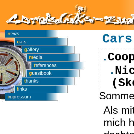
news
Cars
cars
gallery
Coo
media
references
Ni
guestbook
(Sk
thanks
links
Somme
impressum
Als mi
mich h