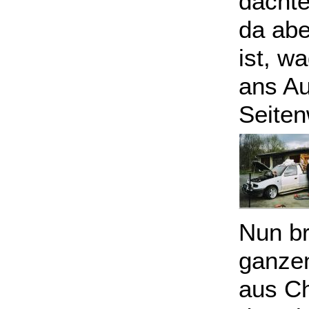
dachte
da abe
ist, w
ans A
Seite
Nun br
ganzen
aus Ch